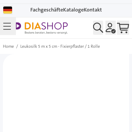
Direkt zum Inhalt
Fachgeschäfte
Kataloge
Kontakt
Home
/
Leukosilk 5 m x 5 cm - Fixierpflaster / 1 Rolle