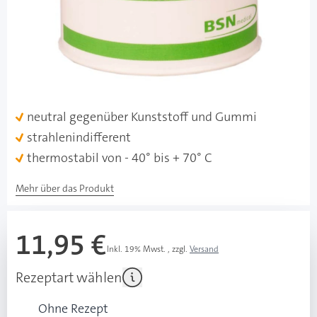
Besonderheiten
für empfindliche Haut
gute Klebkraft
leicht von Hand reißbar, auch in Längsrichtung
schmerzlos und rückstandsfrei entfernbar
neutral gegenüber Kunststoff und Gummi
strahlenindifferent
thermostabil von - 40° bis + 70° C
Mehr über das Produkt
11,95 €
Inkl. 19% Mwst.
,
zzgl.
Versand
Rezeptart wählen
Ohne Rezept