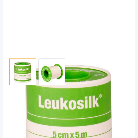
View larger image
View larger image
Leukosilk
Leukosilk 5 m x 5 cm - Fixierpflaster / 1
Rolle
PZN: 00626231 / Diashop.de Kat.-Nr.
111121
Lieferzeit 3-7 Werktage