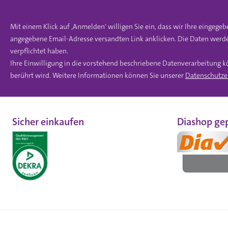
Mit einem Klick auf ‚Anmelden‘ willigen Sie ein, dass wir Ihre einge
angegebene Email-Adresse versandten Link anklicken. Die Daten werde
verpflichtet haben.
Ihre Einwilligung in die vorstehend beschriebene Datenverarbeitung k
berührt wird. Weitere Informationen können Sie unserer
Datenschutze
Sicher einkaufen
Diashop gep