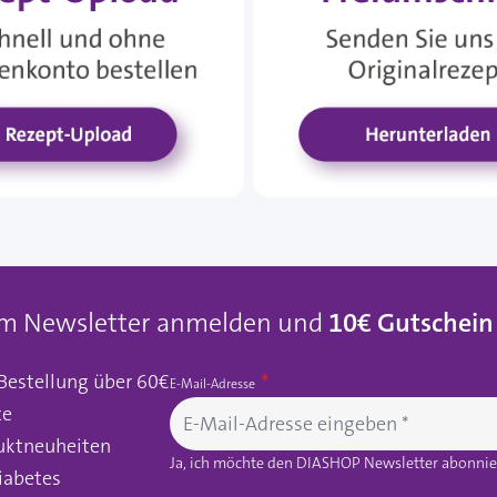
um Newsletter anmelden und
10€ Gutschein
 Bestellung über 60€
E-Mail-Adresse
te
uktneuheiten
Ja, ich möchte den DIASHOP Newsletter abonnier
iabetes