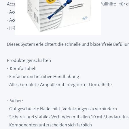
Accu-Chek 3,15 ml Ampulle mit integrierter Umfüllhilfe - für 
- Accu-Chek Spirit
- Accu-Chek Spirit Combo
- H-TRON
Dieses System erleichtert die schnelle und blasenfreie Befüllu
Produkteigenschaften
• Komfortabel:
- Einfache und intuitive Handhabung
- Alles komplett: Ampulle mit integrierter Umfüllhilfe
• Sicher:
- Gut geschützte Nadel hilft, Verletzungen zu verhindern
- Sicheres und stabiles Verbinden mit allen 10 ml-Standard-In
- Komponenten unterscheiden sich farblich