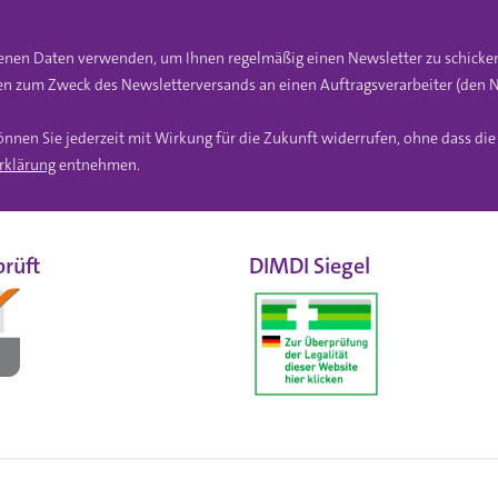
gebenen Daten verwenden, um Ihnen regelmäßig einen Newsletter zu schicke
n zum Zweck des Newsletterversands an einen Auftragsverarbeiter (den N
önnen Sie jederzeit mit Wirkung für die Zukunft widerrufen, ohne dass di
rklärung
entnehmen.
rüft
DIMDI Siegel