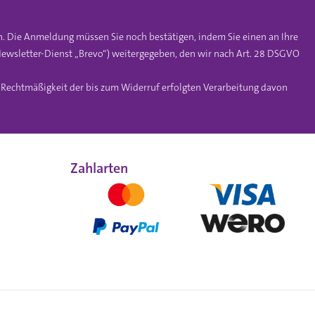
n. Die Anmeldung müssen Sie noch bestätigen, indem Sie einen an Ihre
ewsletter-Dienst „Brevo“) weitergegeben, den wir nach Art. 28 DSGVO
e Rechtmäßigkeit der bis zum Widerruf erfolgten Verarbeitung davon
Zahlarten