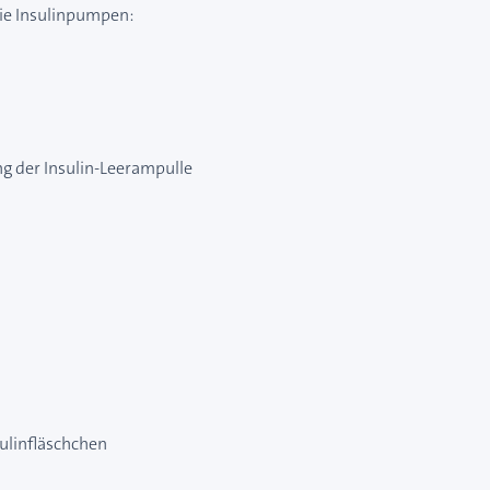
die Insulinpumpen:
ng der Insulin-Leerampulle
sulinfläschchen