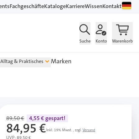
ents
Fachgeschäfte
Kataloge
Karriere
Wissen
Kontakt
Suche
Konto
Warenkorb
Marken
Alltag & Praktisches
89,50 €
4,55 € gespart!
84,95 €
Inkl. 19% Mwst.
,
zzgl.
Versand
UVP: 89,50 €