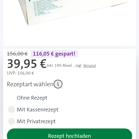
wasserdicht, keimdicht und atmungsaktiv
abwischbar (auch mit alkoholischen
Desinfektionsmitteln)
Mehr über das Produkt
156,00 €
116,05 € gespart!
39,95 €
Inkl. 19% Mwst.
,
zzgl.
Versand
UVP: 156,00 €
Rezeptart wählen
Ohne Rezept
Mit Kassenrezept
Mit Privatrezept
Rezept hochladen