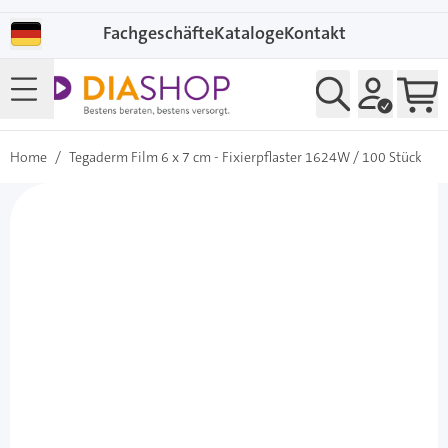
Direkt zum Inhalt
Fachgeschäfte
Kataloge
Kontakt
Home
/
Tegaderm Film 6 x 7 cm - Fixierpflaster 1624W / 100 Stück