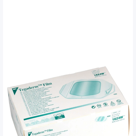
Tegaderm
Tegaderm Film 6 x 7 cm - Fixierpflaster
1624W / 100 Stück
PZN: 02097989 / Diashop.de Kat.-Nr.
110156
sofort verfügbar
Lieferzeit 1-3 Werktage
Besonderheiten
periphere Zugänge werde sicher verbunden, fixiert
und vor Kontamination geschützt