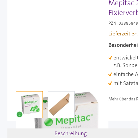
Mepitac 2
Fixierver
PZN: 03885849 
Lieferzeit 3
Besonderhei
entwickelt
z.B. Sonde
einfache 
mit Safeta
View larger image
View larger image
Mehr über das 
Beschreibung