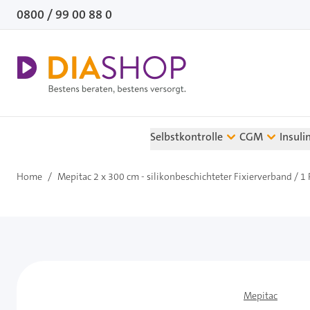
Direkt zum Inhalt
0800 / 99 00 88 0
Selbstkontrolle
CGM
Insuli
Home
/
Mepitac 2 x 300 cm - silikonbeschichteter Fixierverband / 1 
Mepitac