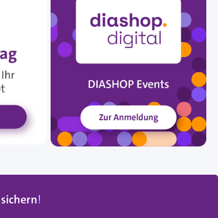
 sichern
!