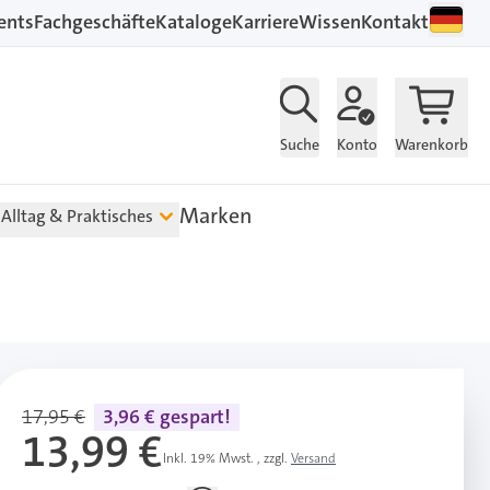
ents
Fachgeschäfte
Kataloge
Karriere
Wissen
Kontakt
Suche
Konto
Warenkorb
Marken
Alltag & Praktisches
17,95 €
3,96 € gespart!
13,99 €
Inkl. 19% Mwst.
,
zzgl.
Versand