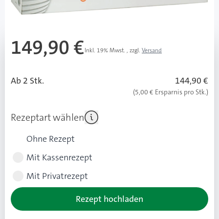
Mehr über das Produkt
149,90 €
Inkl. 19% Mwst.
,
zzgl.
Versand
UVP: 152,10 € (2,20 € Ersparnis ggü. UVP)
Ab 2 Stk.
144,90 €
(5,00 € Ersparnis pro Stk.)
Rezeptart wählen
Ohne Rezept
Mit Kassenrezept
Mit Privatrezept
Rezept hochladen