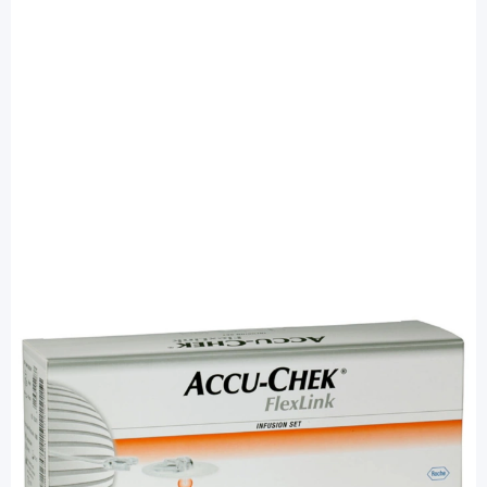
Accu-Chek
Accu-Chek FlexLink 8/30 - Infusionsset /
10 Stück
PZN: 01022469 / Diashop.de Kat.-Nr.
110273
sofort verfügbar
Lieferzeit 1-3 Werktage
Besonderheiten
k. A.