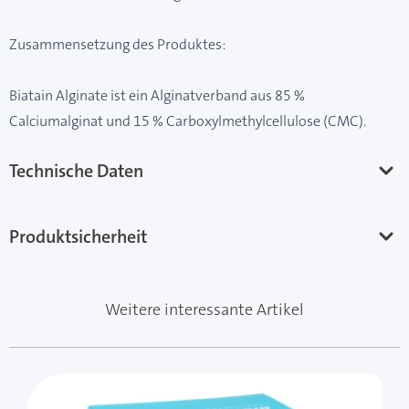
Zusammensetzung des Produktes:
Biatain Alginate ist ein Alginatverband aus 85 %
Calciumalginat und 15 % Carboxylmethylcellulose (CMC).
Technische Daten
Produktsicherheit
Weitere interessante Artikel
Mit der Tabulatortaste können Sie durch die Elemente 
Clicken, um das Karussell zu überspringen