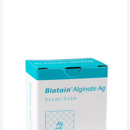
Biatain
Biatain Alginate 5 x 5 cm - Wundauflage
mit Alginat / 10 Stück
PZN: 01406388 / Diashop.de Kat.-Nr.
111520
Lieferzeit 3-7 Werktage
Mehr über das Produkt