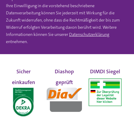
Ihre Einwilligung in die vorstehend beschriebene
Datenverarbeitung können Sie jederzeit mit Wirkung für die
Zukunft widerrufen, ohne dass die Rechtmäßigkeit der bis zum
Widerruf erfolgten Verarbeitung davon berührt wird. Weitere
Informationen können Sie unserer
Datenschutzerklärung
entnehmen.
Sicher
Diashop
DIMDI Siegel
einkaufen
geprüft