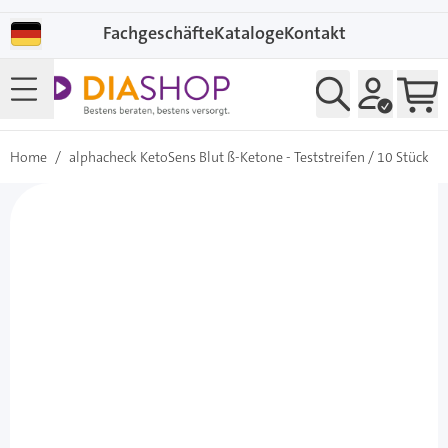
Direkt zum Inhalt
Fachgeschäfte
Kataloge
Kontakt
Home
/
alphacheck KetoSens Blut ß-Ketone - Teststreifen / 10 Stück