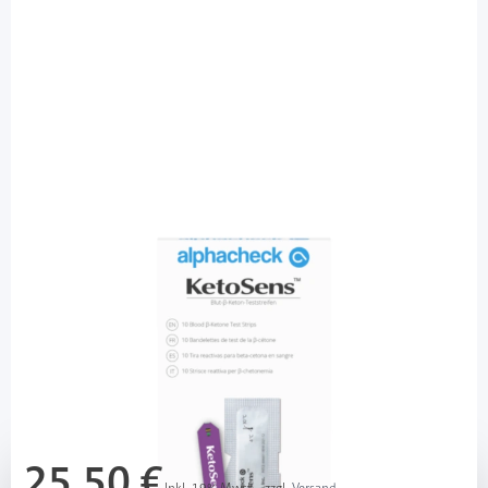
alphacheck
alphacheck KetoSens Blut ß-Ketone -
Teststreifen / 10 Stück
PZN: 17306068 / Diashop.de Kat.-Nr.
115555
Lieferzeit 3-7 Werktage
Mehr über das Produkt
25,50 €