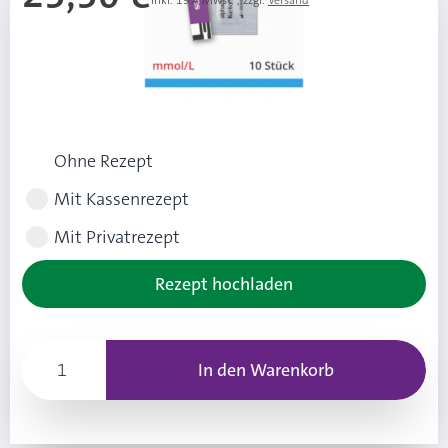
Inkl. 19% Mwst.
,
zzgl.
Versand
Ab 4 Stk.
25,00 €
(0,50 € Ersparnis pro Stk.)
Rezeptart wählen
Ohne Rezept
Mit Kassenrezept
Mit Privatrezept
Rezept hochladen
In den Warenkorb