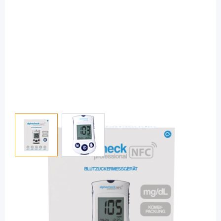
View larger image
View larger image
alphacheck
alphacheck professional mg/dl mit NFC -
Blutzuckermessgerät / 1 Set
PZN: 12910782 / Diashop.de Kat.-Nr.
111473