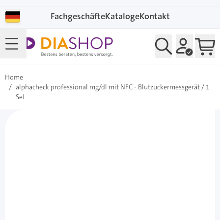
Direkt zum Inhalt
Fachgeschäfte
Kataloge
Kontakt
Home
/
alphacheck professional mg/dl mit NFC - Blutzuckermessgerät / 1
Set