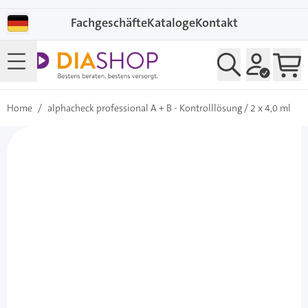
Direkt zum Inhalt
Fachgeschäfte
Kataloge
Kontakt
Home
/
alphacheck professional A + B - Kontrolllösung / 2 x 4,0 ml