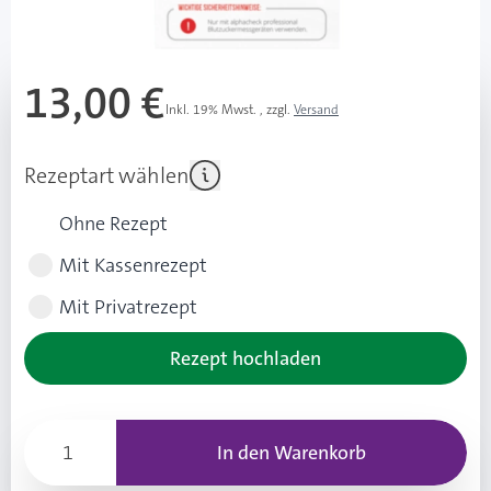
Mehr über das Produkt
13,00 €
Inkl. 19% Mwst.
,
zzgl.
Versand
UVP: 16,00 € (3,00 € Ersparnis ggü. UVP)
Rezeptart wählen
Ohne Rezept
Mit Kassenrezept
Mit Privatrezept
Rezept hochladen
In den Warenkorb