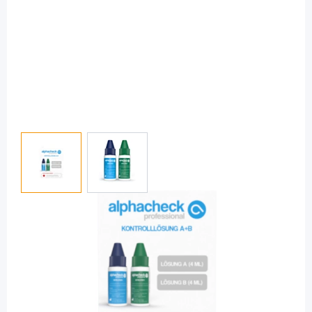
View larger image
View larger image
alphacheck
alphacheck professional A + B -
Kontrolllösung / 2 x 4,0 ml
PZN: 12671828 / Diashop.de Kat.-Nr.
111476
Lieferzeit 3-7 Werktage