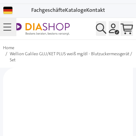
Direkt zum Inhalt
Fachgeschäfte
Kataloge
Kontakt
Home
/
Wellion Galileo GLU/KET PLUS weiß mg/dl - Blutzuckermessgerät /
Set