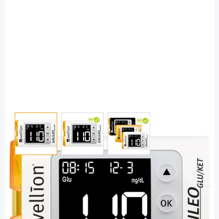
View larger image
View larger image
View larger image
Wellion
Wellion Galileo GLU/KET PLUS weiß
mg/dl - Blutzuckermessgerät / Set
PZN: 12470366 / Diashop.de Kat.-Nr.
112133