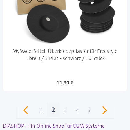
MySweetStitch Überklebepflaster für Freestyle
Libre 3 / 3 Plus - schwarz / 10 Stück
11,90 €
2
1
3
4
5
Seite
Sie lesen gerade Seite
Seite
Seite
Seite
DIASHOP – Ihr Online Shop für CGM-Systeme