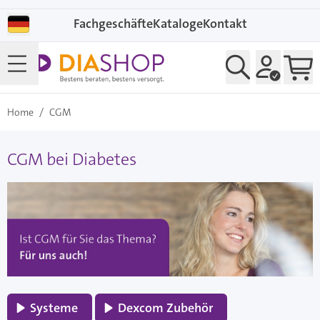
Direkt zum Inhalt
Fachgeschäfte
Kataloge
Kontakt
Home
/
CGM
CGM bei Diabetes
Systeme
Dexcom Zubehör