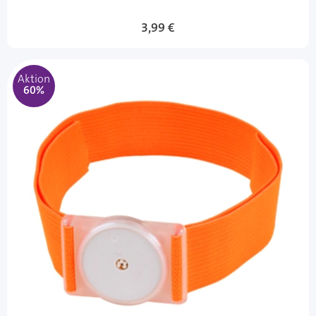
Sonderangebot
3,99 €
Aktion
60%