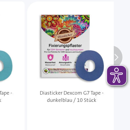
 das Karussell überspringen oder direkt zur Karussellnavi
Tape -
Diasticker Dexcom G7 Tape -
C
k
dunkelblau / 10 Stück
Fi