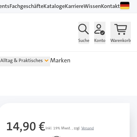
ents
Fachgeschäfte
Kataloge
Karriere
Wissen
Kontakt
Suche
Konto
Warenkorb
Marken
Alltag & Praktisches
14,90 €
Inkl. 19% Mwst.
,
zzgl.
Versand