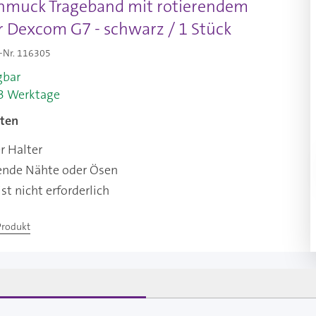
hmuck Trageband mit rotierendem
r Dexcom G7 - schwarz / 1 Stück
-Nr.
116305
gbar
-3 Werktage
ten
r Halter
ende Nähte oder Ösen
st nicht erforderlich
Produkt