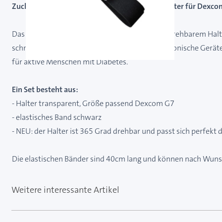
Zuckerschmuck Trageband mit rotierendem Halter für Dexcom
Das elastische Armband mit 360 Grad flexibel drehbarem Halt
schmückt den Arm und dient dazu, runde elektronische Geräte
für aktive Menschen mit Diabetes.
Ein Set besteht aus:
- Halter transparent, Größe passend Dexcom G7
- elastisches Band schwarz
- NEU: der Halter ist 365 Grad drehbar und passt sich perfek
Die elastischen Bänder sind 40cm lang und können nach Wunsch
Weitere interessante Artikel