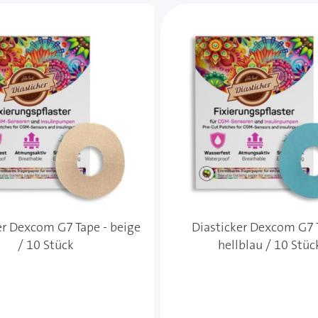
e des Karussells navigieren. Mit den Skip-Links können Sie
er Dexcom G7 Tape - beige
Diasticker Dexcom G7 
/ 10 Stück
hellblau / 10 Stüc