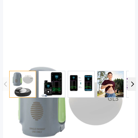
View larger image
View larger image
View larger image
View large
Medtronic
Guardian Link 3 (Bluetooth) CGM-
Transmitterpaket für MiniMed 740G,
770G und 780G / 1 Set