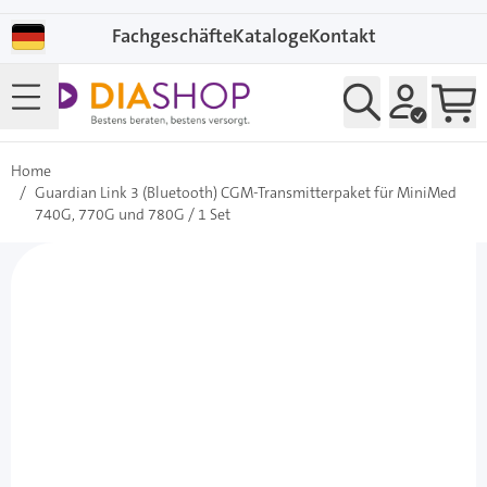
Direkt zum Inhalt
Fachgeschäfte
Kataloge
Kontakt
Home
/
Guardian Link 3 (Bluetooth) CGM-Transmitterpaket für MiniMed
740G, 770G und 780G / 1 Set