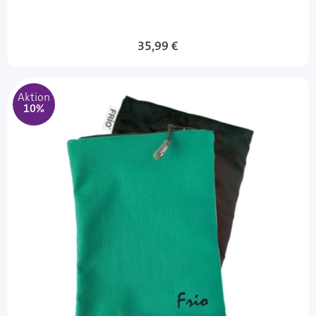
Sonderangebot
35,99 €
Aktion
10%