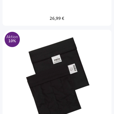
Sonderangebot
26,99 €
Aktion
10%