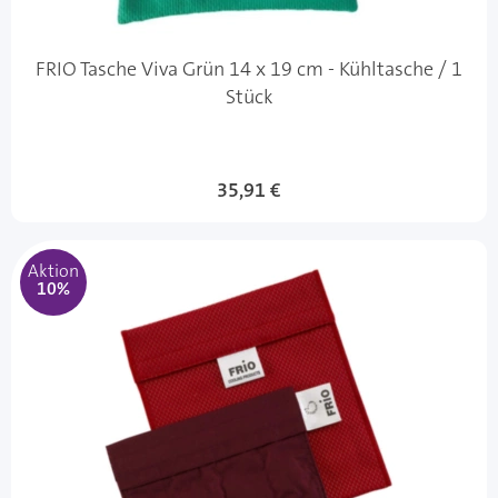
FRIO Tasche Viva Grün 14 x 19 cm - Kühltasche / 1
Stück
Sonderangebot
35,91 €
Aktion
10%