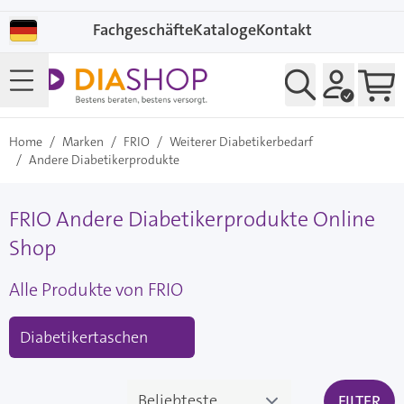
Direkt zum Inhalt
Fachgeschäfte
Kataloge
Kontakt
Home
/
Marken
/
FRIO
/
Weiterer Diabetikerbedarf
/
Andere Diabetikerprodukte
FRIO Andere Diabetikerprodukte Online
Shop
Alle Produkte von FRIO
Diabetikertaschen
FILTER