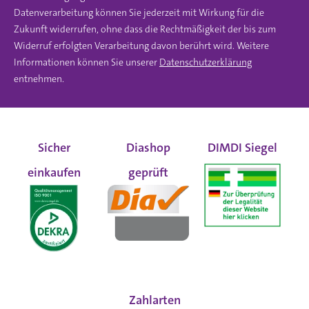
Datenverarbeitung können Sie jederzeit mit Wirkung für die
Zukunft widerrufen, ohne dass die Rechtmäßigkeit der bis zum
Widerruf erfolgten Verarbeitung davon berührt wird. Weitere
Informationen können Sie unserer
Datenschutzerklärung
entnehmen.
Sicher
Diashop
DIMDI Siegel
einkaufen
geprüft
Zahlarten