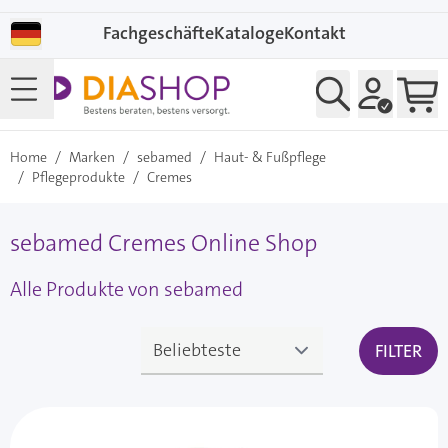
Direkt zum Inhalt
Fachgeschäfte
Kataloge
Kontakt
Home
/
Marken
/
sebamed
/
Haut- & Fußpflege
/
Pflegeprodukte
/
Cremes
sebamed Cremes Online Shop
Alle Produkte von sebamed
FILTER