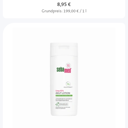
Sonderangebot
8,95 €
Grundpreis:
199,00 € / 1 l