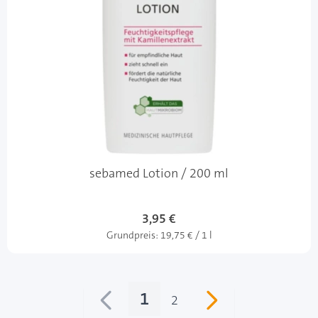
sebamed Lotion / 200 ml
3,95 €
Grundpreis:
19,75 € / 1 l
1
2
Sie lesen gerade Seite
Seite