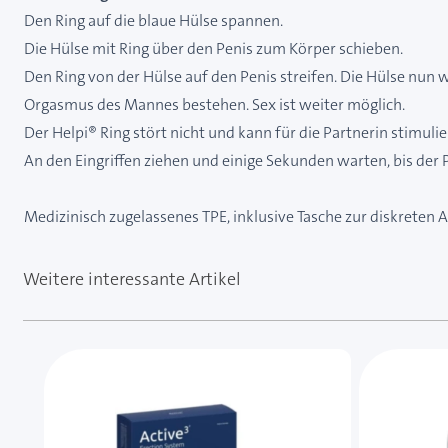
Den Ring auf die blaue Hülse spannen.
Die Hülse mit Ring über den Penis zum Körper schieben.
Den Ring von der Hülse auf den Penis streifen. Die Hülse nun
Orgasmus des Mannes bestehen. Sex ist weiter möglich.
Der Helpi® Ring stört nicht und kann für die Partnerin stimul
An den Eingriffen ziehen und einige Sekunden warten, bis der P
Medizinisch zugelassenes TPE, inklusive Tasche zur diskreten
Weitere interessante Artikel
Mit der Tabulatortaste können Sie durch die Element
Clicken, um das Karussell zu überspringen
Clicken, um zur Karussell-Navigation zu gelangen