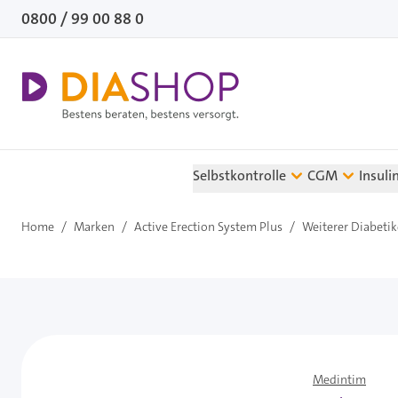
Direkt zum Inhalt
0800 / 99 00 88 0
Selbstkontrolle
CGM
Insuli
Home
/
Marken
/
Active Erection System Plus
/
Weiterer Diabeti
Medintim