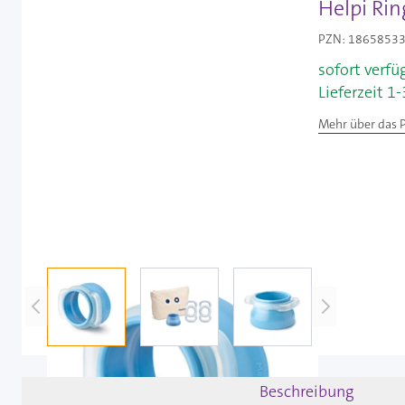
Helpi Ring
PZN: 18658533 
sofort verfü
Lieferzeit 1
Mehr über das 
View larger image
View larger image
View larger image
Beschreibung