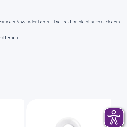
al wann der Anwender kommt. Die Erektion bleibt auch nach dem
entfernen.
 das Karussell überspringen oder direkt zur Karussellnavi