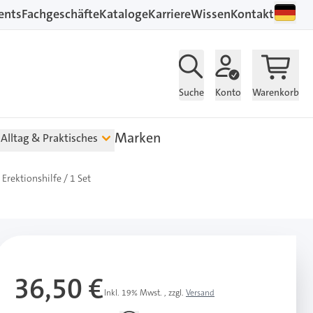
ents
Fachgeschäfte
Kataloge
Karriere
Wissen
Kontakt
Suche
Konto
Warenkorb
Marken
Alltag & Praktisches
 Erektionshilfe / 1 Set
36,50 €
Inkl. 19% Mwst.
,
zzgl.
Versand