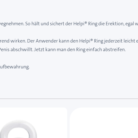
 wegnehmen. So hält und sichert der Helpi® Ring die Erektion, eg
ierend wirken. Der Anwender kann den Helpi® Ring jederzeit leicht 
enis abschwillt. Jetzt kann man den Ring einfach abstreifen.
 Aufbewahrung.
e des Karussells navigieren. Mit den Skip-Links können Sie