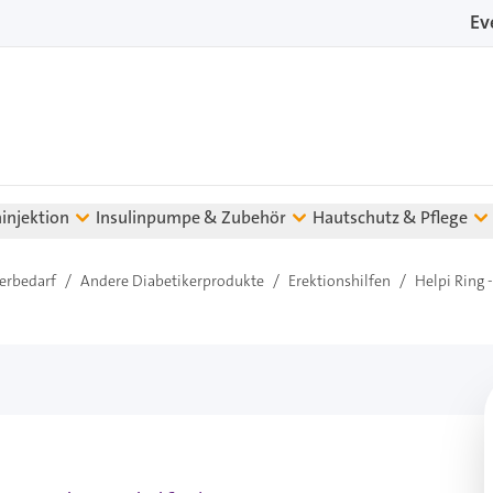
Ev
ninjektion
Insulinpumpe & Zubehör
Hautschutz & Pflege
kerbedarf
/
Andere Diabetikerprodukte
/
Erektionshilfen
/
Helpi Ring -