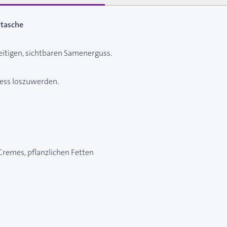
stasche
zeitigen, sichtbaren Samenerguss.
ress loszuwerden.
-Cremes, pflanzlichen Fetten