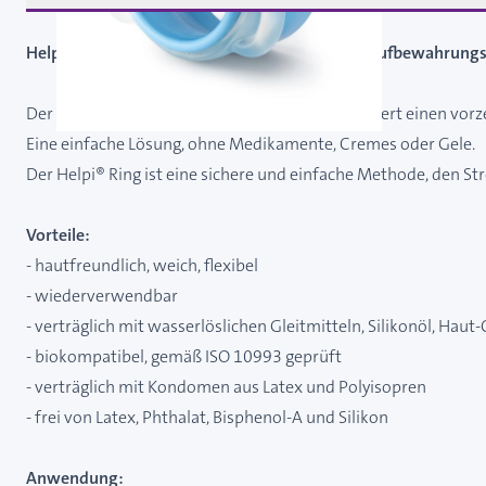
Helpi Ring bei vorzeitigem Samenerguss - mit Aufbewahrung
Der Helpi® Ring sichert die Erektion und verhindert einen vor
Eine einfache Lösung, ohne Medikamente, Cremes oder Gele.
Der Helpi® Ring ist eine sichere und einfache Methode, den St
Vorteile:
- hautfreundlich, weich, flexibel
- wiederverwendbar
- verträglich mit wasserlöslichen Gleitmitteln, Silikonöl, Haut
- biokompatibel, gemäß ISO 10993 geprüft
- verträglich mit Kondomen aus Latex und Polyisopren
- frei von Latex, Phthalat, Bisphenol-A und Silikon
Anwendung: