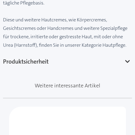
tägliche Pflegebasis.
Diese und weitere Hautcremes, wie Körpercremes,
Gesichtscremes oder Handcremes und weitere Spezialpflege
für trockene, irritierte oder gestresste Haut, mit oder ohne
Urea (Harnstoff), finden Sie in unserer Kategorie
Hautpflege.
Produktsicherheit
Weitere interessante Artikel
Mit der Tabulatortaste können Sie durch die Elemente 
Clicken, um das Karussell zu überspringen
Clicken, um zur Karussell-Navigation zu gelangen