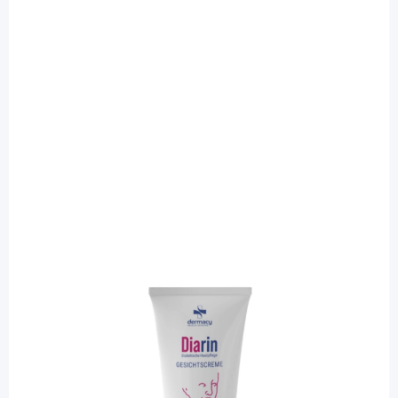
Diarin
Diarin Gesichtscreme ohne Harnstoff -
diabetische Hautpflege / 50 ml
PZN: 19081107 / Diashop.de Kat.-Nr.
115511
sofort verfügbar
Lieferzeit 1-3 Werktage
Mehr über das Produkt