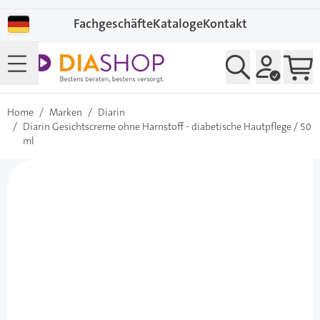
Direkt zum Inhalt
Fachgeschäfte
Kataloge
Kontakt
Home
/
Marken
/
Diarin
/
Diarin Gesichtscreme ohne Harnstoff - diabetische Hautpflege / 50
ml