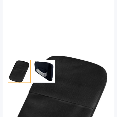
View larger image
View larger image
myLife
mylife Bra Clip schwarz für YpsoPump -
Clip / 1 Stück
PZN: 11668095 / Diashop.de Kat.-Nr.
112049