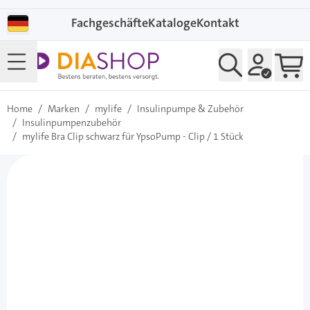
Direkt zum Inhalt
Fachgeschäfte
Kataloge
Kontakt
Home
/
Marken
/
mylife
/
Insulinpumpe & Zubehör
/
Insulinpumpenzubehör
/
mylife Bra Clip schwarz für YpsoPump - Clip / 1 Stück