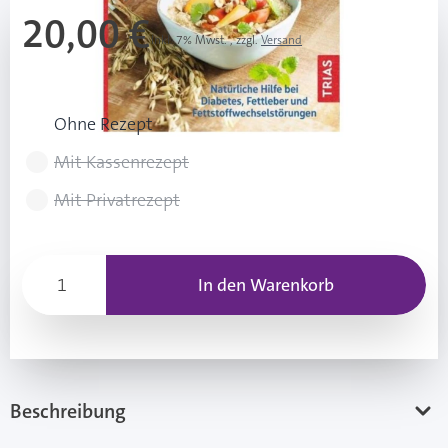
20,00 €
Inkl. 7% Mwst.
,
zzgl.
Versand
Rezeptart wählen
Ohne Rezept
Mit Kassenrezept
Mit Privatrezept
In den Warenkorb
Beschreibung