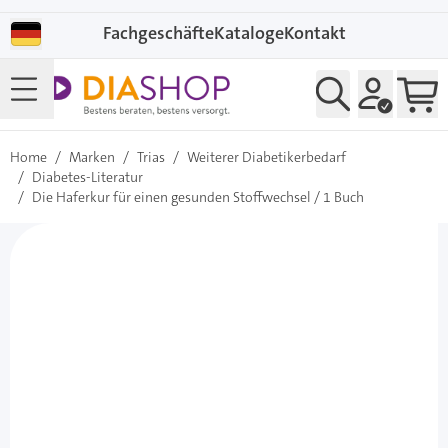
Direkt zum Inhalt
Fachgeschäfte
Kataloge
Kontakt
Home
/
Marken
/
Trias
/
Weiterer Diabetikerbedarf
/
Diabetes-Literatur
/
Die Haferkur für einen gesunden Stoffwechsel / 1 Buch