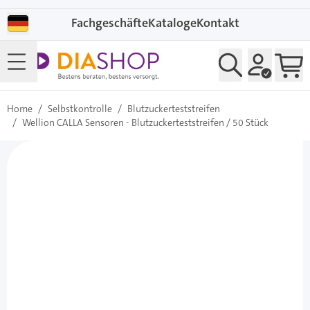
Direkt zum Inhalt
Fachgeschäfte
Kataloge
Kontakt
Home
/
Selbstkontrolle
/
Blutzuckerteststreifen
/
Wellion CALLA Sensoren - Blutzuckerteststreifen / 50 Stück