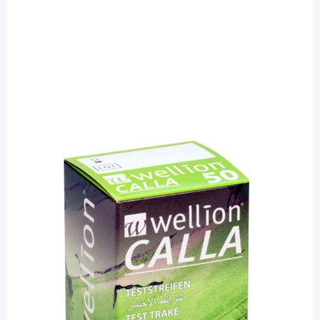
Wellion
Wellion CALLA Sensoren -
Blutzuckerteststreifen / 50 Stück
PZN: 01228969 / Diashop.de Kat.-Nr.
110848
sofort verfügbar
Lieferzeit 1-3 Werktage
Besonderheiten
k. A.