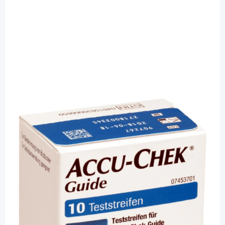
Accu-Chek
Accu-Chek Guide Teststreifen -
Blutzuckerteststreifen / 10 Stück
PZN: 11664890 / Diashop.de Kat.-Nr.
112185
Lieferzeit 3-7 Werktage
Besonderheiten
Große Blutauftragsfläche