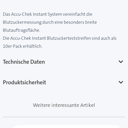
Das Accu-Chek Instant System vereinfacht die
Blutzuckermessung durch eine besonders breite
Blutauftragsfläche.
Die Accu-Chek Instant Blutzuckerteststreifen sind auch als
10er Pack erhältlich.
Technische Daten
Produktsicherheit
Weitere interessante Artikel
Mit der Tabulatortaste können Sie durch die Elemente 
Clicken, um das Karussell zu überspringen
Clicken, um zur Karussell-Navigation zu gelangen