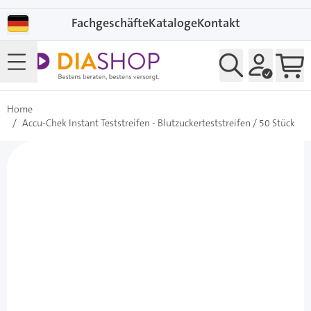
Direkt zum Inhalt
Fachgeschäfte
Kataloge
Kontakt
Home
/
Accu-Chek Instant Teststreifen - Blutzuckerteststreifen / 50 Stück