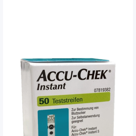
Accu-Chek
Accu-Chek Instant Teststreifen -
Blutzuckerteststreifen / 50 Stück
PZN: 16796165 / Diashop.de Kat.-Nr.
114335
sofort verfügbar
Lieferzeit 1-3 Werktage
Besonderheiten
Große Blutauftragsfläche