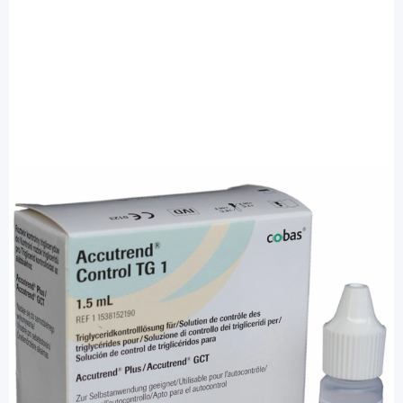
Accutrend
Accutrend Control TG - Kontrolllösung
für Triglyceride / 1,5 ml
PZN: 00362039 / Diashop.de Kat.-Nr.
110603
Lieferzeit 3-7 Werktage
Besonderheiten
Lagerung zwischen + 2° C und + 8° C
Testdurchführung zwischen + 18° C und + 30° C