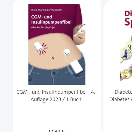
Mit der Tabulatortaste können Sie durch die Element
Clicken, um das Karussell zu überspringen
CGM - und Insulinpumpenfibel - 4.
Diabete
Auflage 2023 / 1 Buch
Diabetes w
27,90 €