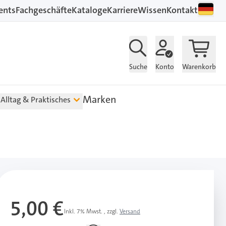
ents
Fachgeschäfte
Kataloge
Karriere
Wissen
Kontakt
Suche
Konto
Warenkorb
Marken
Alltag & Praktisches
5,00 €
Inkl. 7% Mwst.
,
zzgl.
Versand