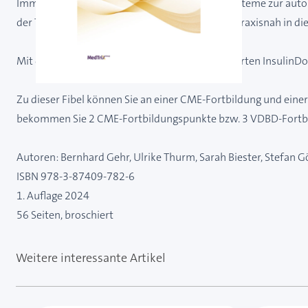
Immer mehr Menschen mit Diabetes nutzen Systeme zur automa
der Therapie zu beachten ist, erfahren Sie sehr praxisnah in die
Mit der AID-Fibel – Grundlagen der Automatisierten Insuli
Zu dieser Fibel können Sie an einer CME-Fortbildung und eine
bekommen Sie 2 CME-Fortbildungspunkte bzw. 3 VDBD-Fortb
Autoren: Bernhard Gehr, Ulrike Thurm, Sarah Biester, Stefan G
ISBN 978-3-87409-782-6
1. Auflage 2024
56 Seiten, broschiert
Weitere interessante Artikel