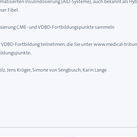
tisierten Insulindosierung (AID-Systeme), auch bekannt als Hyb
ser Fibel.
nDosierung CME- und VDBD-Fortbildungspunkte sammeln
r VDBD-Fortbildung teilnehmen, die Sie unter www.medical-tribune
ildungspunkte.
ölz, Jens Kröger, Simone von Sengbusch, Karin Lange