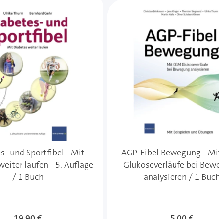
e des Karussells navigieren. Mit den Skip-Links können Sie
s- und Sportfibel - Mit
AGP-Fibel Bewegung - M
eiter laufen - 5. Auflage
Glukoseverläufe bei Be
/ 1 Buch
analysieren / 1 Buc
19,90 €
5,00 €