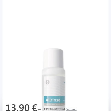
Allrinse
Allrinse Wundspüllösung / 350 ml
PZN: 17438189 / Diashop.de Kat.-Nr.
115279
sofort verfügbar
Lieferzeit 1-3 Werktage
Mehr über das Produkt
13,90 €
Inkl. 19% Mwst.
,
zzgl.
Versand