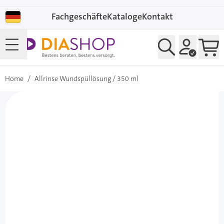
Direkt zum Inhalt
Fachgeschäfte
Kataloge
Kontakt
Home
/
Allrinse Wundspüllösung / 350 ml