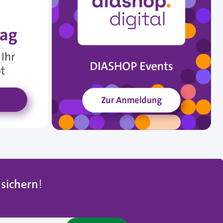
 sichern
!