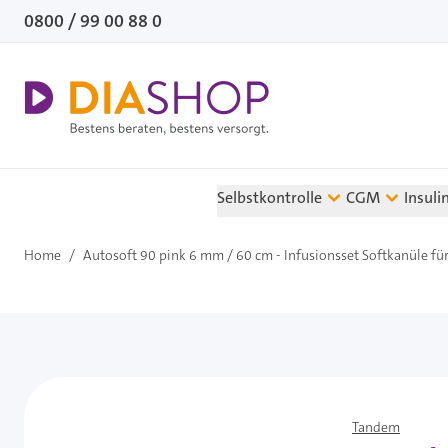
Direkt zum Inhalt
0800 / 99 00 88 0
Selbstkontrolle
CGM
Insuli
Home
/
Autosoft 90 pink 6 mm / 60 cm - Infusionsset Softkanüle für
Tandem