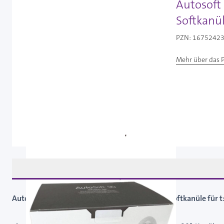
Autosoft 
Softkanül
PZN: 16752423 
Mehr über das 
Autosoft 90 pink 6 mm / 60 cm - Infusionsset Softkanüle für t