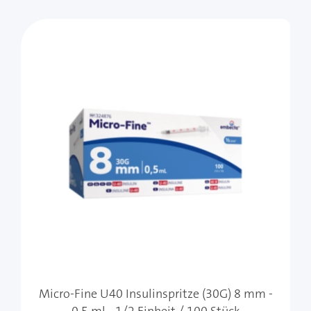
Mit der Tabulatortaste können Sie durch die Elemente 
Clicken, um das Karussell zu überspringen
Micro-Fine U40 Insulinspritze (30G) 8 mm -