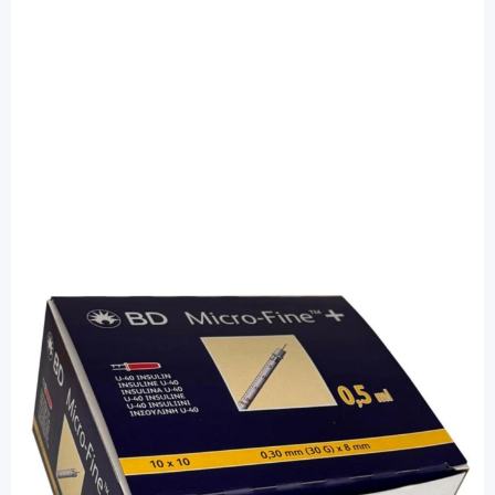
BD Micro-fine
BD Micro-Fine+ 0,30 x 8mm 0,5ml U-40
- Insulinspritzen / 100 Stück
PZN: 07468060 / Diashop.de Kat.-Nr.
110013
Besonderheiten
Spezifischer Facettenschliff für eine schmerzarme
Punktion