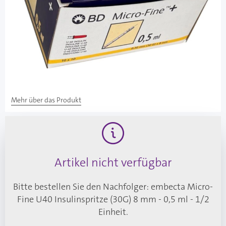
Silikonbeschichtete und dadurch garantiert
einwandfreie Gleitfähigkeit
Chirurgenstahl
Latexfrei
Kein Totraum - zum blasenfreien Aufziehen, kein
Insulinverlust
Mehr über das Produkt
Artikel nicht verfügbar
Bitte bestellen Sie den Nachfolger:
embecta Micro-
Fine U40 Insulinspritze (30G) 8 mm - 0,5 ml - 1/2
Einheit
.