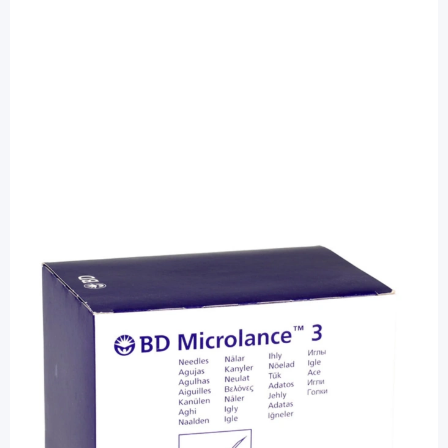
BD Microlance
BD Microlance 3 Ø 0,29 x 13mm 30Gx
1/2" - Kanülen / 100 Stück
PZN: 03087148 / Diashop.de Kat.-Nr.
110007
sofort verfügbar
Lieferzeit 1-3 Werktage
Besonderheiten
dreifacher Facettenschliff sorgt für eine