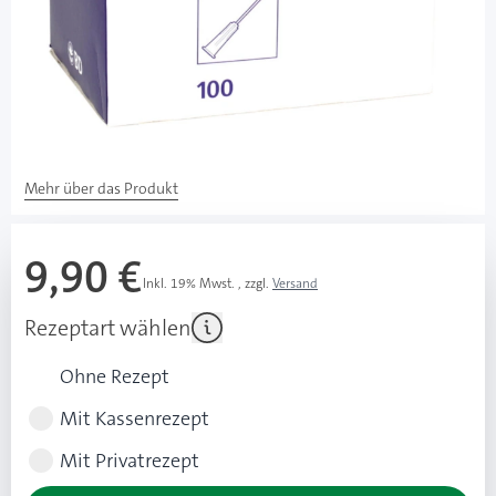
schmerzarme Punktion
Kanülenoberfläche mit Ultraschall behandelt und
feindosiert mit Silikon beschichtet
extrem dünnwandig, dadurch besonders hohe
Durchflußraten
Mehr über das Produkt
9,90 €
Inkl. 19% Mwst.
,
zzgl.
Versand
Rezeptart wählen
Ohne Rezept
Mit Kassenrezept
Mit Privatrezept