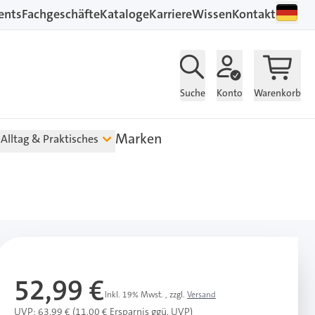
ents
Fachgeschäfte
Kataloge
Karriere
Wissen
Kontakt
Suche
Konto
Warenkorb
Marken
Alltag & Praktisches
52,99 €
Inkl. 19% Mwst.
,
zzgl.
Versand
UVP: 63,99 € (11,00 € Ersparnis ggü. UVP)