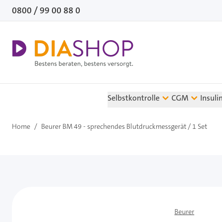
Direkt zum Inhalt
0800 / 99 00 88 0
Selbstkontrolle
CGM
Insuli
Home
/
Beurer BM 49 - sprechendes Blutdruckmessgerät / 1 Set
Beurer