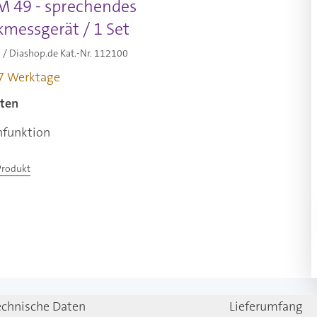
M 49 - sprechendes
kmessgerät / 1 Set
/ Diashop.de Kat.-Nr.
112100
-7 Werktage
ten
hfunktion
Produkt
echnische Daten
Lieferumfang