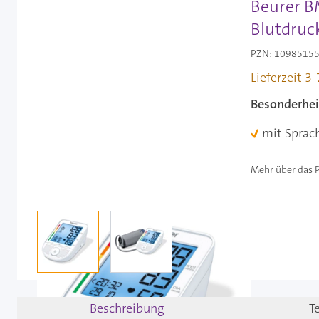
Beurer B
Blutdruc
PZN: 10985155 
Lieferzeit 3
Besonderhei
mit Sprac
Mehr über das 
View larger image
View larger image
Beschreibung
T