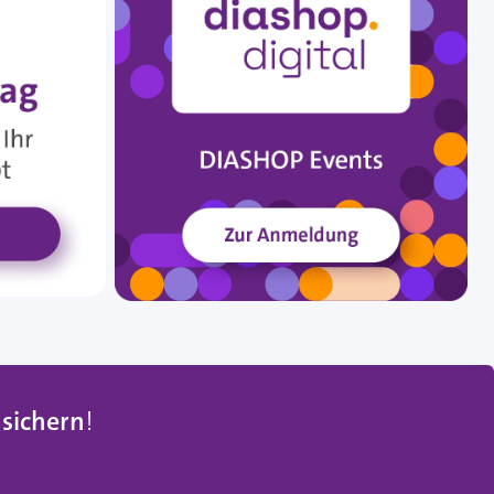
 sichern
!