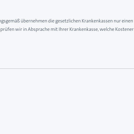
ungsgemäß übernehmen die gesetzlichen Krankenkassen nur einen T
prüfen wir in Absprache mit Ihrer Krankenkasse, welche Kostener
e des Karussells navigieren. Mit den Skip-Links können Sie