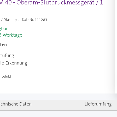
M 40 - Oberam-Blutdruckmessgerät / 1
/ Diashop.de Kat.-Nr.
111283
gbar
-3 Werktage
ten
tufung
ie-Erkennung
Produkt
echnische Daten
Lieferumfang