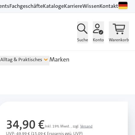
ents
Fachgeschäfte
Kataloge
Karriere
Wissen
Kontakt
Suche
Konto
Warenkorb
Marken
Alltag & Praktisches
34,90 €
Inkl. 19% Mwst.
,
zzgl.
Versand
UVP: 49,99 € (15,09 € Ersparnis ggü. UVP)