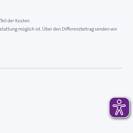
eil der Kosten.
stattung möglich ist. Über den Differenzbetrag senden wir
 das Karussell überspringen oder direkt zur Karussellnavi