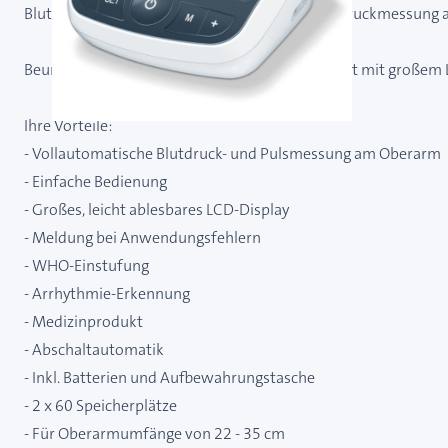
Blutdruckmessgerät Beurer BM 40 für die Blutdruckmessung
Beurer BM 40 - ein Oberarm-Blutdruckmessgerät mit großem 
Ihre Vorteile:
- Vollautomatische Blutdruck- und Pulsmessung am Oberarm
- Einfache Bedienung
- Großes, leicht ablesbares LCD-Display
- Meldung bei Anwendungsfehlern
- WHO-Einstufung
- Arrhythmie-Erkennung
- Medizinprodukt
- Abschaltautomatik
- Inkl. Batterien und Aufbewahrungstasche
- 2 x 60 Speicherplätze
- Für Oberarmumfänge von 22 - 35 cm