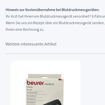
Hinweis zur Kostenübernahme bei Blutdruckmessgeräten:
Ihr Arzt hat Ihnen ein Blutdruckmessgerät verordnet? Erfahr
Wenn Sie uns ein Rezept über ein Blutdruckmessgerät senden, 
Ihnen eine Rechnung zu.
Weitere interessante Artikel
Mit der Tabulatortaste können Sie durch die Element
Clicken, um das Karussell zu überspringen