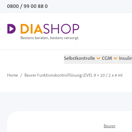
Direkt zum Inhalt
0800 / 99 00 88 0
Selbstkontrolle
CGM
Insuli
Home
/
Beurer Funktionskontrolllösung LEVEL 9 + 10 / 2 x 4 ml
Beurer