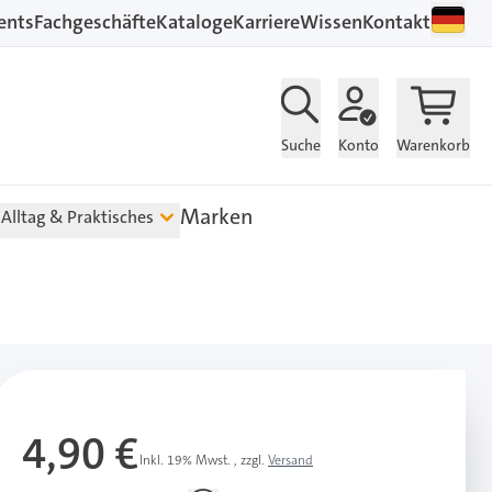
ents
Fachgeschäfte
Kataloge
Karriere
Wissen
Kontakt
Suche
Konto
Warenkorb
Marken
Alltag & Praktisches
4,90 €
Inkl. 19% Mwst.
,
zzgl.
Versand