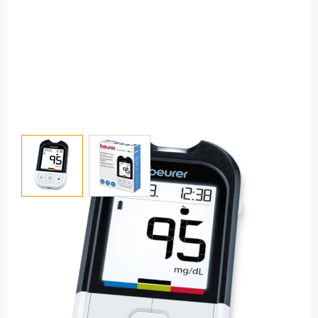
View larger image
View larger image
Beurer
Beurer GL 48 mg/dl -
Blutzuckermessgerät / 1 Set
PZN: 15261752 / Diashop.de Kat.-Nr.
114766
sofort verfügbar