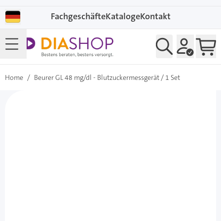
Direkt zum Inhalt
Fachgeschäfte
Kataloge
Kontakt
Home
/
Beurer GL 48 mg/dl - Blutzuckermessgerät / 1 Set