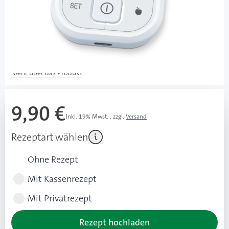
Lieferzeit 1-3 Werktage
Besonderheiten
Mit USB-Kabel und gratis Webanwendung, inkl.
USB-Uploader
Mehr über das Produkt
9,90 €
Inkl. 19% Mwst.
,
zzgl.
Versand
Rezeptart wählen
Ohne Rezept
Mit Kassenrezept
Mit Privatrezept
Rezept hochladen