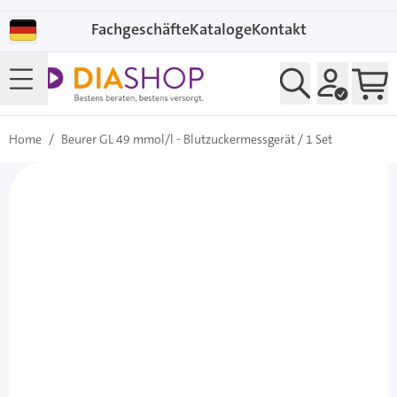
Direkt zum Inhalt
Fachgeschäfte
Kataloge
Kontakt
Home
/
Beurer GL 49 mmol/l - Blutzuckermessgerät / 1 Set