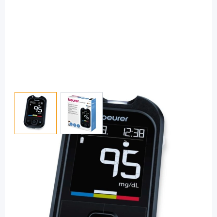
View larger image
View larger image
Beurer
Beurer GL 49 mmol/l -
Blutzuckermessgerät / 1 Set
PZN: 15261835 / Diashop.de Kat.-Nr.
115068
Lieferzeit 3-7 Werktage