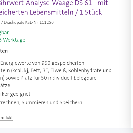
ährwert-Analyse-Waage DS 61 - mit
eicherten Lebensmitteln / 1 Stück
/ Diashop.de Kat.-Nr.
111250
gbar
-3 Werktage
ten
 Energiewerte von 950 gespeicherten
eln (kcal, kj, Fett, BE, Eiweiß, Kohlenhydrate und
n) sowie Platz für 50 individuell belegbare
lätze
iker geeignet
rrechnen, Summieren und Speichern
Produkt