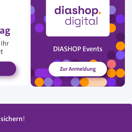
 sichern
!