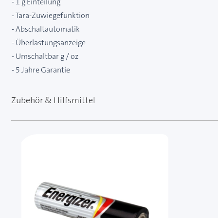
- 1 g Einteilung
- Tara-Zuwiegefunktion
- Abschaltautomatik
- Überlastungsanzeige
- Umschaltbar g / oz
- 5 Jahre Garantie
Zubehör & Hilfsmittel
Mit der Tabulatortaste können Sie durch die Element
Clicken, um das Karussell zu überspringen