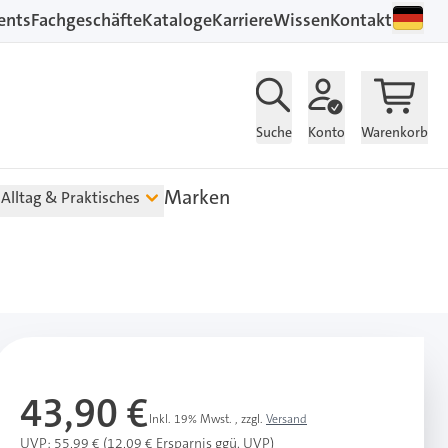
ents
Fachgeschäfte
Kataloge
Karriere
Wissen
Kontakt
Suche
Konto
Warenkorb
Marken
Alltag & Praktisches
43,90 €
Inkl. 19% Mwst.
,
zzgl.
Versand
UVP: 55,99 € (12,09 € Ersparnis ggü. UVP)