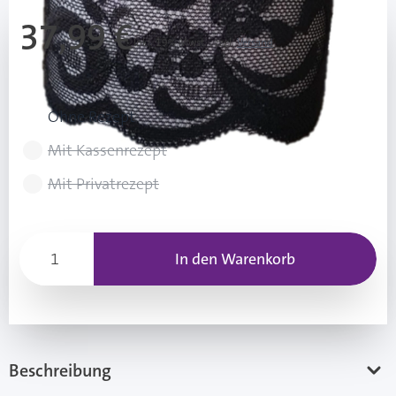
37,99 €
Inkl. 19% Mwst.
,
zzgl.
Versand
Rezeptart wählen
Ohne Rezept
Mit Kassenrezept
Mit Privatrezept
In den Warenkorb
Beschreibung