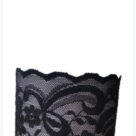
bre.parat Spitzen-Armbinde schwarz 36
- 38 cm - Schutz für Pod oder Sensor / 2
Stück
Diashop.de Kat.-Nr.
112939
Lieferzeit 3-7 Werktage
Mehr über das Produkt