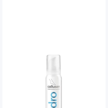
Callusan
Callusan hydro Cremeschaum /
Fußpflege - 5% Urea bei trockener Haut
/ 125 ml
PZN: 02732919 / Diashop.de Kat.-Nr.
110047
sofort verfügbar
Lieferzeit 1-3 Werktage