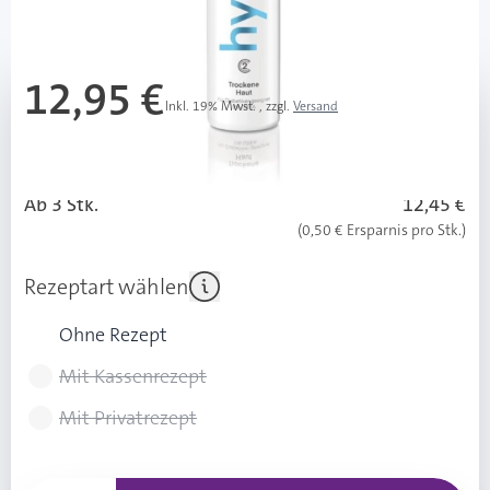
Mehr über das Produkt
12,95 €
Inkl. 19% Mwst.
,
zzgl.
Versand
103,60 € / 1 l
Grundpreis ab 3 Stück:
99,60 € / 1 l
Ab 3 Stk.
12,45 €
(0,50 € Ersparnis pro Stk.)
Rezeptart wählen
Ohne Rezept
Mit Kassenrezept
Mit Privatrezept