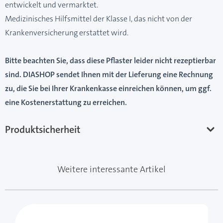
entwickelt und vermarktet.
Medizinisches Hilfsmittel der Klasse I, das nicht von der
Krankenversicherung erstattet wird.
Bitte beachten Sie, dass diese Pflaster leider nicht rezeptierbar
sind. DIASHOP sendet Ihnen mit der Lieferung eine Rechnung
zu, die Sie bei Ihrer Krankenkasse einreichen können, um ggf.
eine Kostenerstattung zu erreichen.
Produktsicherheit
Weitere interessante Artikel
Mit der Tabulatortaste können Sie durch die Elemente 
Clicken, um das Karussell zu überspringen
Clicken, um zur Karussell-Navigation zu gelangen