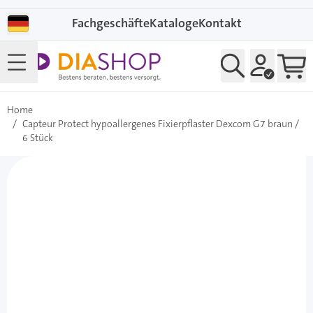
Direkt zum Inhalt
Fachgeschäfte
Kataloge
Kontakt
Home
/
Capteur Protect hypoallergenes Fixierpflaster Dexcom G7 braun /
6 Stück