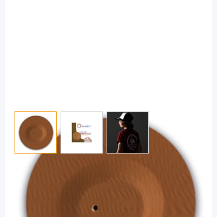
View larger image
View larger image
View larger image
Capteur
Capteur Protect hypoallergenes
Fixierpflaster Dexcom G7 braun / 6
Stück