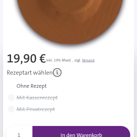
PZN: 20203834 / Diashop.de Kat.-Nr.
116208
sofort verfügbar
Lieferzeit 1-3 Werktage
Mehr über das Produkt
19,90 €
Inkl. 19% Mwst.
,
zzgl.
Versand
Rezeptart wählen
Ohne Rezept
Mit Kassenrezept
Mit Privatrezept
In den Warenkorb