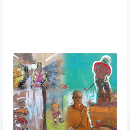
Kirchheim Verlag
Das Unsichtbare sichtbar machen - Dr.
Mirjam Eiswirth / 1 Buch
Diashop.de Kat.-Nr.
114702
Lieferzeit 3-7 Werktage
Mehr über das Produkt