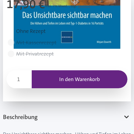
17,90 €
Inkl. 7% Mwst.
,
zzgl.
Versand
Rezeptart wählen
Ohne Rezept
Mit Kassenrezept
Mit Privatrezept
In den Warenkorb
Beschreibung