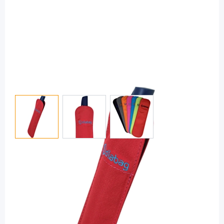
View larger image
View larger image
View larger image
Diabag
Diabag PENCASE cool Nylon rot -
Pentasche / 1 Stück
PZN: 12408769 / Diashop.de Kat.-Nr.
112873
Lieferzeit 3-7 Werktage