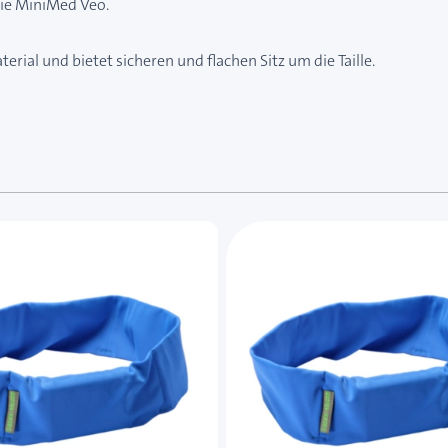
die MiniMed Veo.
ial und bietet sicheren und flachen Sitz um die Taille.
e des Karussells navigieren. Mit den Skip-Links können Sie