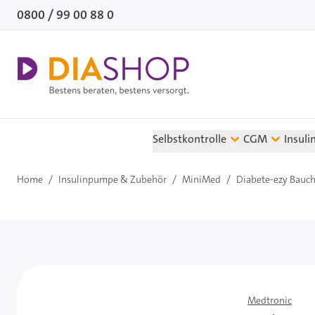
Direkt zum Inhalt
0800 / 99 00 88 0
Selbstkontrolle
CGM
Insuli
Home
/
Insulinpumpe & Zubehör
/
MiniMed
/
Diabete-ezy Bauch
Medtronic