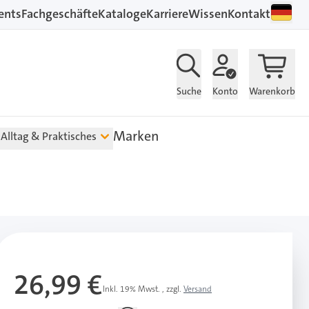
ents
Fachgeschäfte
Kataloge
Karriere
Wissen
Kontakt
Suche
Konto
Warenkorb
Marken
Alltag & Praktisches
26,99 €
Inkl. 19% Mwst.
,
zzgl.
Versand