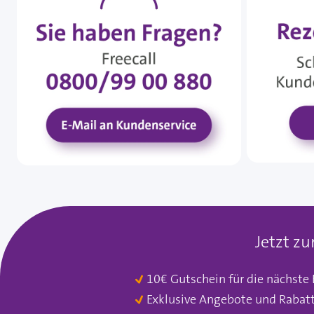
Jetzt z
10€ Gutschein für die nächste
Exklusive Angebote und Rabat