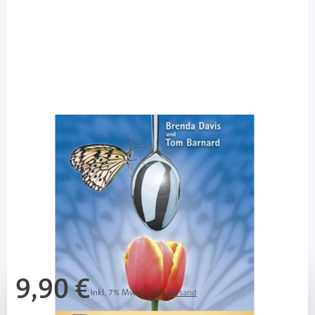
Windpferd Verlag
Diabetes 2 besiegen / 1 Buch
Diashop.de Kat.-Nr.
111286
Lieferzeit 3-7 Werktage
Mehr über das Produkt
9,90 €
Inkl. 7% Mwst.
,
zzgl.
Versand