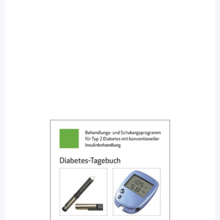
MedTriX
Diabetes-Tagebuch für Typ-2-Diabetiker
- mit konventioneller Insulinbehandlung
/ 5 Stück
Diashop.de Kat.-Nr.
110063
Lieferzeit 3-7 Werktage
Mehr über das Produkt