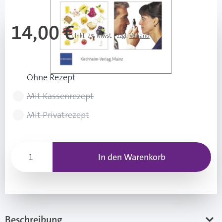
14,00 €
Inkl. 7% Mwst.
,
zzgl.
Versand
Rezeptart wählen
Ohne Rezept
Mit Kassenrezept
Mit Privatrezept
In den Warenkorb
Beschreibung