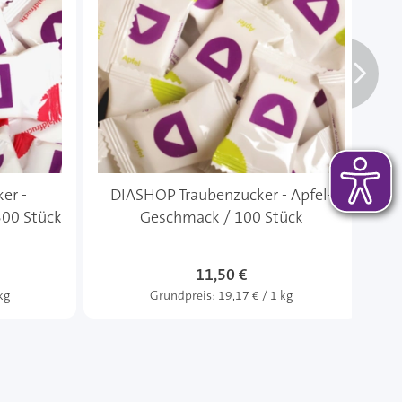
er -
DIASHOP Traubenzucker - Apfel-
DI
300 Stück
Geschmack / 100 Stück
11,50 €
kg
Grundpreis:
19,17 € / 1 kg