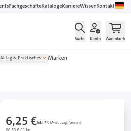
ents
Fachgeschäfte
Kataloge
Karriere
Wissen
Kontakt
Suche
Konto
Warenkorb
Marken
Alltag & Praktisches
6,25 €
Inkl. 7% Mwst.
,
zzgl.
Versand
20,83 € / 1 kg