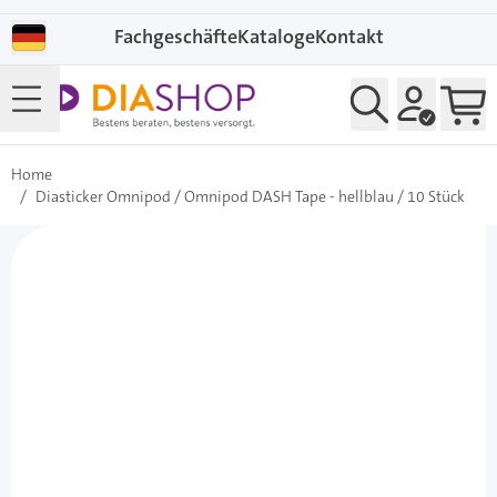
Direkt zum Inhalt
Fachgeschäfte
Kataloge
Kontakt
Home
/
Diasticker Omnipod / Omnipod DASH Tape - hellblau / 10 Stück