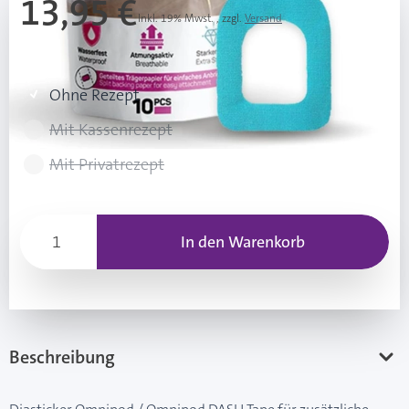
13,95 €
Inkl. 19% Mwst.
,
zzgl.
Versand
Rezeptart wählen
Ohne Rezept
Mit Kassenrezept
Mit Privatrezept
In den Warenkorb
Beschreibung