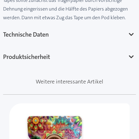
Tapes sollte zunächst das Trägerpapier durch vorsichtige
Dehnung eingerissen und die Hälfte des Papiers abgezogen
werden. Dann mit etwas Zug das Tape um den Pod kleben.
Technische Daten
Produktsicherheit
Weitere interessante Artikel
Mit der Tabulatortaste können Sie durch die Elemente 
Clicken, um das Karussell zu überspringen
Clicken, um zur Karussell-Navigation zu gelangen