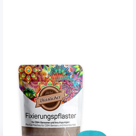
Diasticker
Diasticker Omnipod / Omnipod DASH
Tape - hellblau / 10 Stück
Diashop.de Kat.-Nr.
114783
Lieferzeit bis zu 3 Wochen
Mehr über das Produkt