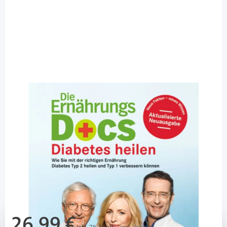
ZS Verlag
Die Ernährungs-Docs - Diabetes heilen /
1 Buch
Diashop.de Kat.-Nr.
113379
Lieferzeit 3-7 Werktage
Mehr über das Produkt
26,99 €