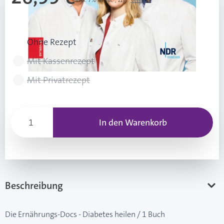
Inkl. 7% Mwst.
,
zzgl.
Versand
Rezeptart wählen
Ohne Rezept
Mit Kassenrezept
Mit Privatrezept
In den Warenkorb
Beschreibung
Die Ernährungs-Docs - Diabetes heilen / 1 Buch