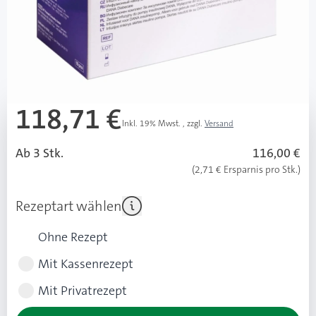
Besonderheiten
k.A.
Mehr über das Produkt
118,71 €
Inkl. 19% Mwst.
,
zzgl.
Versand
Ab 3 Stk.
116,00 €
(2,71 € Ersparnis pro Stk.)
Rezeptart wählen
Ohne Rezept
Mit Kassenrezept
Mit Privatrezept