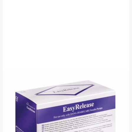
Easy-Release
Easy-Release 7 mm 60 cm -
Insulinpumpenkatheter ER0670 / 10
Stück
PZN: 18049490 / Diashop.de Kat.-Nr.
114847
sofort verfügbar
Lieferzeit 1-3 Werktage