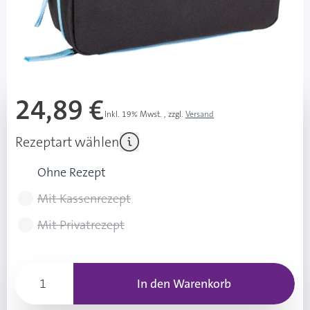
sofort verfügbar
Lieferzeit 1-3 Werktage
Mehr über das Produkt
24,89 €
Inkl. 19% Mwst.
,
zzgl.
Versand
Rezeptart wählen
Ohne Rezept
Mit Kassenrezept
Mit Privatrezept
In den Warenkorb