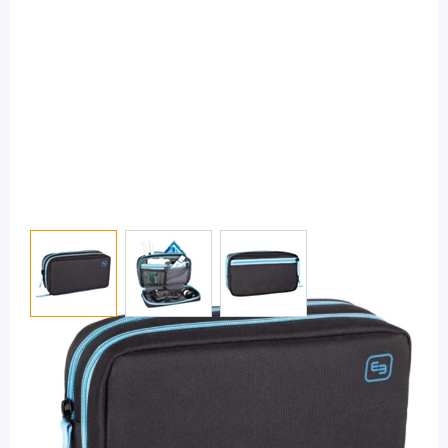
View larger image
View larger image
View larger image
Elite Bags
Elite Bags DIABETIC`S XL Tasche Schwarz
Blau - kompakt & thermoisoliert / 1 Stck
Diashop.de Kat.-Nr.
116188