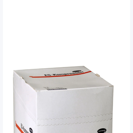
ES-Kompressen
ES-Kompressen 7,5 x 7,5 cm - 8fach -
unsterile Kompressen / 100 Stück
PZN: 01447192 / Diashop.de Kat.-Nr.
111049
sofort verfügbar
Lieferzeit 1-3 Werktage
Besonderheiten