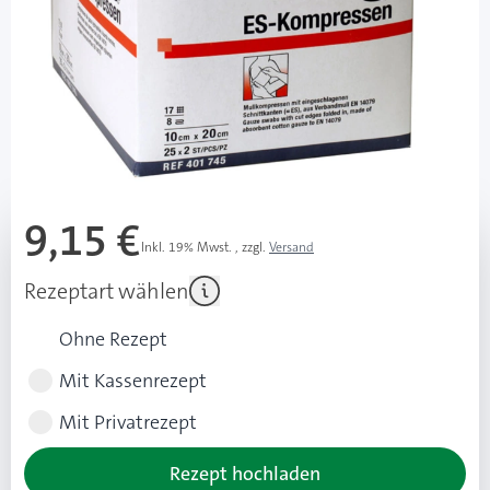
8fach gefaltet
luftdurchlässig, weich und geschmeidig
kann mehrfach aufgeklappt in größeren Formaten
verwendet werden
Mehr über das Produkt
9,15 €
Inkl. 19% Mwst.
,
zzgl.
Versand
Rezeptart wählen
Ohne Rezept
Mit Kassenrezept
Mit Privatrezept
Rezept hochladen