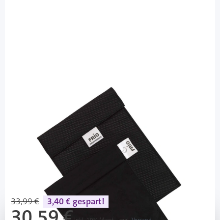
FRIO
FRIO Tasche Groß Farbe Schwarz -
Kühltasche / 1 Stück
PZN: 01352445 / Diashop.de Kat.-Nr.
110342
Lieferzeit 3-7 Werktage
Mehr über das Produkt
33,99 €
3,40 € gespart!
30,59 €