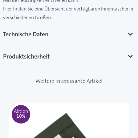
leichte Feuchtigkeit entstehen kann.
Hier finden Sie eine Übersicht der verfügbaren Innentaschen in
verschiedenen Größen.
Technische Daten
Produktsicherheit
Weitere interessante Artikel
Mit der Tabulatortaste können Sie durch die Elemente 
Clicken, um das Karussell zu überspringen
Clicken, um zur Karussell-Navigation zu gelangen
Aktion
10%