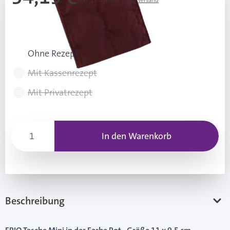
Inkl. 19% Mwst.
,
zzgl.
Versand
UVP: 37,99 €
Rezeptart wählen
Ohne Rezept
Mit Kassenrezept
Mit Privatrezept
In den Warenkorb
Beschreibung