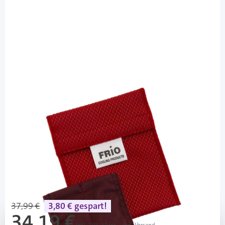
FRIO
FRIO Tasche Mini Farbe Rot - Kühltasche
/ 2 Stück
PZN: 10170358 / Diashop.de Kat.-Nr.
112598
Lieferzeit 3-7 Werktage
Mehr über das Produkt
37,99 €
3,80 € gespart!
34,19 €